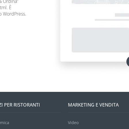
& Ordina”
tml. È
eb WordPress.
ZI PER RISTORANTI
MARKETING E VENDITA
mica
Video