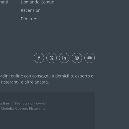
ranti
Domande Comuni
Recensioni
Démo
 ordini online con consegna a domicilio, asporto e
istoranti, e altro ancora.
online
Prenotazioni tavolo
Modello Ricevute Ristorante