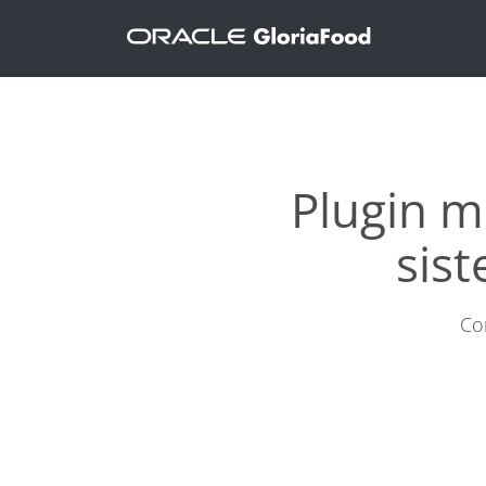
Plugin m
sist
Co