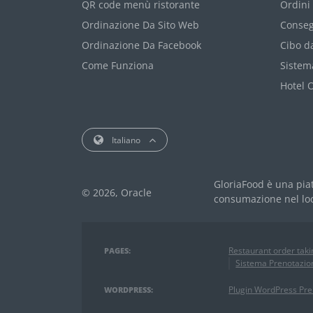
QR code menù ristorante
Ordini
Ordinazione Da Sito Web
Conseg
Ordinazione Da Facebook
Cibo d
Come Funziona
Sistema
Hotel 
Italiano
GloriaFood è una piat
© 2026, Oracle
consumazione nel loc
Restaurant order tak
PAGES:
Sistema Prenotazion
Plugin WordPress Pre
WORDPRESS: