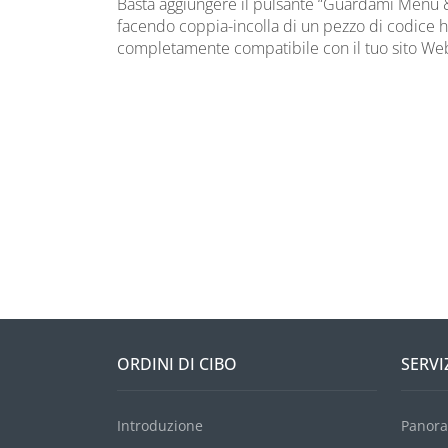
Basta aggiungere il pulsante “Guardami Menu 
facendo coppia-incolla di un pezzo di codice h
completamente compatibile con il tuo sito W
ORDINI DI CIBO
SERVI
Introduzione
Panora