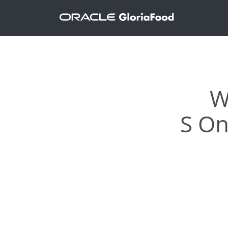
W
S On