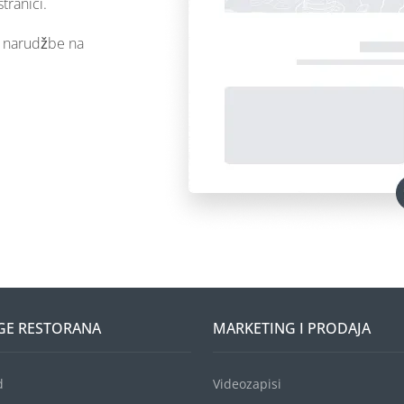
tranici.
u narudžbe na
GE RESTORANA
MARKETING I PRODAJA
d
Videozapisi