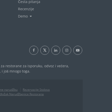
Česta pitanja
Recenzije
Demo
za restorane za isporuku, odvoz i večera,
 i još mnogo toga.
line narudžbu
Rezervacije Stolova
dložak Narudžbenice Restorana