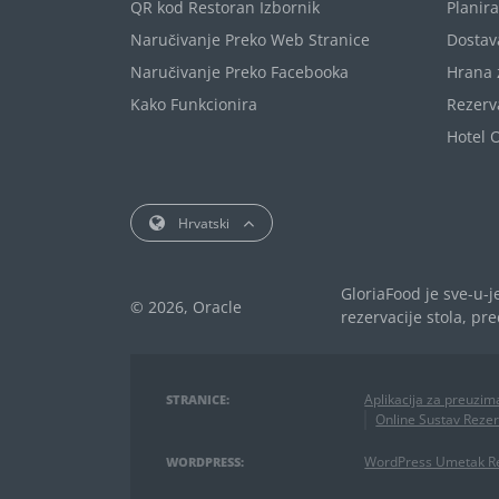
QR kod Restoran Izbornik
Planir
Naručivanje Preko Web Stranice
Dostav
Naručivanje Preko Facebooka
Hrana 
Kako Funkcionira
Rezerva
Hotel 
Hrvatski
GloriaFood je sve-u-
© 2026, Oracle
rezervacije stola, p
Aplikacija za preuzim
STRANICE:
Online Sustav Rezer
WordPress Umetak Re
WORDPRESS: