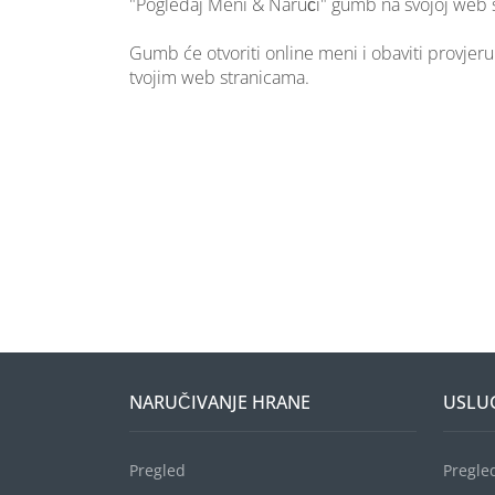
"Pogledaj Meni & Naruči" gumb na svojoj web s
Gumb će otvoriti online meni i obaviti provjer
tvojim web stranicama.
NARUČIVANJE HRANE
USLU
Pregled
Pregle