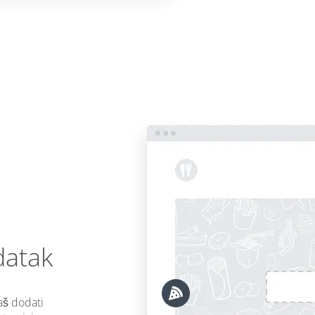
datak
aš dodati