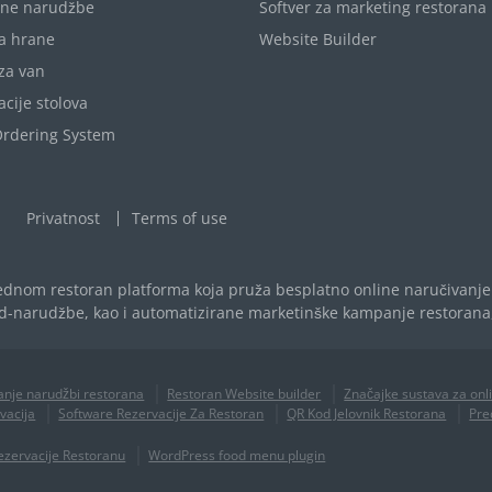
ane narudžbe
Softver za marketing restorana
a hrane
Website Builder
za van
cije stolova
Ordering System
Privatnost
Terms of use
jednom restoran platforma koja pruža besplatno online naručivanje 
red-narudžbe, kao i automatizirane marketinške kampanje restorana,
anje narudžbi restorana
Restoran Website builder
Značajke sustava za on
vacija
Software Rezervacije Za Restoran
QR Kod Jelovnik Restorana
Pre
zervacije Restoranu
WordPress food menu plugin