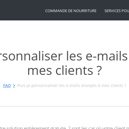
COMMANDE DE NOURRITURE
SERVICES PO
rsonnaliser les e-mail
mes clients ?
FAQ
Puis-je personnaliser les e-mails envoyés à mes clients ?
tre solution entièrement gratuite, 2 sont les cas où votre client 