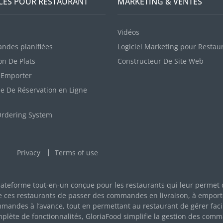
CES POUR RESTAURANT
MARKETING & VENTES
u
Vidéos
des planifiées
Logiciel Marketing pour Restau
on De Plats
Constructeur De Site Web
à Emporter
e De Réservation en Ligne
Ordering System
Privacy
Terms of use
lateforme tout-en-un conçue pour les restaurants qui leur permet 
e ces restaurants de passer des commandes en livraison, à emporte
andes à l’avance, tout en permettant au restaurant de gérer fac
ète de fonctionnalités, GloriaFood simplifie la gestion des comman