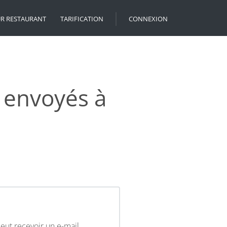
UR RESTAURANT
TARIFICATION
CONNEXION
s envoyés à
peut recevoir un e-mail