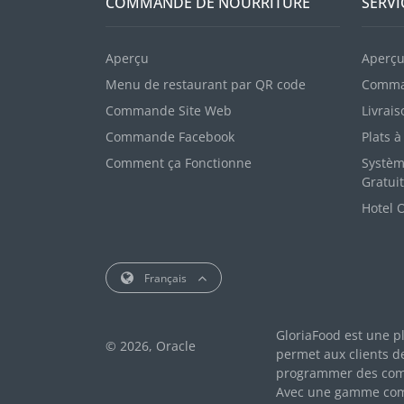
COMMANDE DE NOURRITURE
SERVI
Aperçu
Aperç
Menu de restaurant par QR code
Comman
Commande Site Web
Livrais
Commande Facebook
Plats 
Comment ça Fonctionne
Systèm
Gratuit
Hotel 
Français
GloriaFood est une p
© 2026, Oracle
permet aux clients d
programmer des comm
Avec une gamme compl