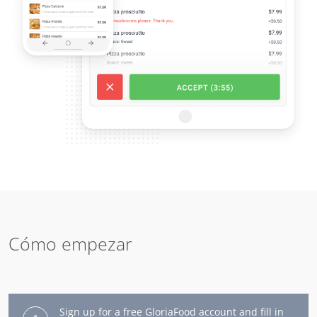
Cómo empezar
Sign up for a free GloriaFood account and fill in