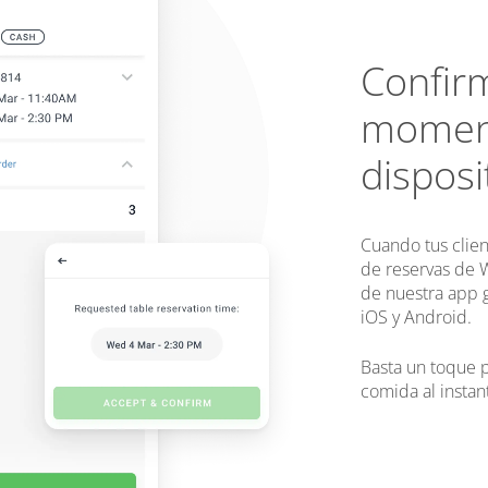
Confirm
moment
disposi
Cuando tus clien
de reservas de W
de nuestra app g
iOS y Android.
Basta un toque p
comida al instan