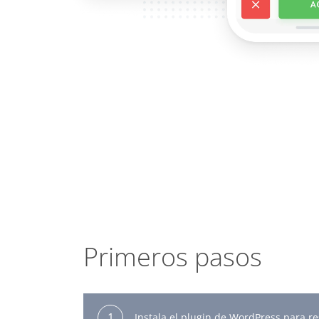
Primeros pasos
1
Instala el plugin de WordPress para r