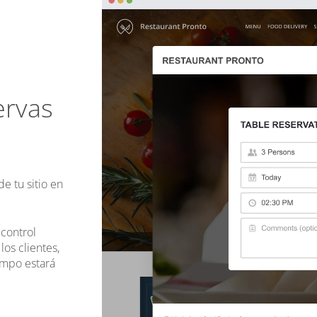
ervas
e tu sitio en
 control
los clientes,
empo estará