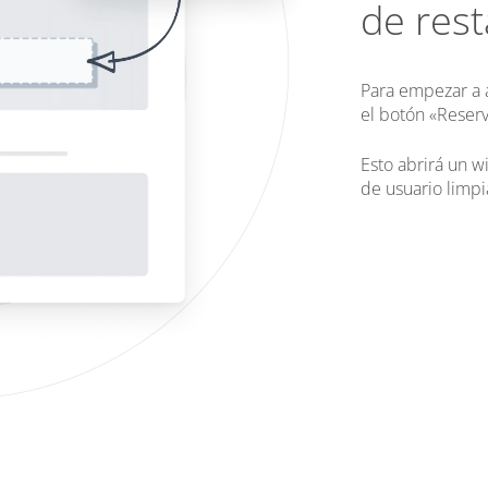
de res
Para empezar a a
el botón «Reser
Esto abrirá un w
de usuario limpia