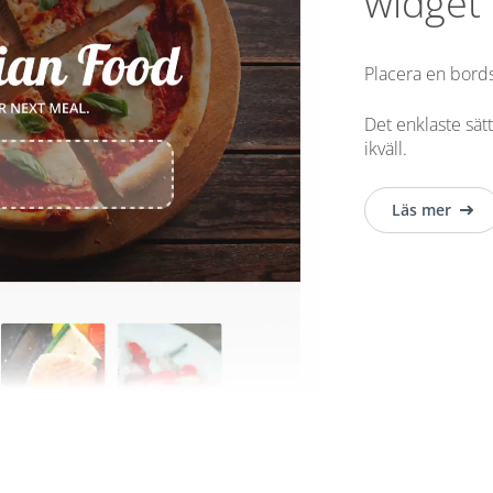
widget
Placera en bord
Det enklaste sät
ikväll.
Läs mer