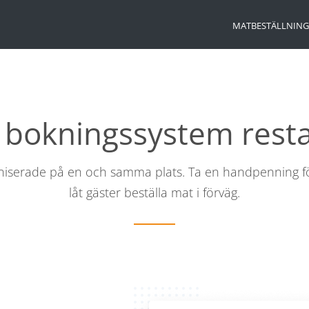
MATBESTÄLLNING
s bokningssystem rest
aniserade på en och samma plats. Ta en handpenning f
låt gäster beställa mat i förväg.