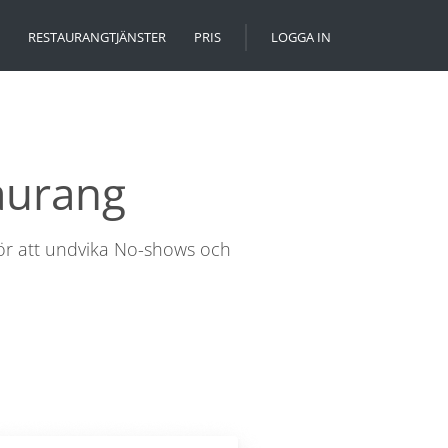
RESTAURANGTJÄNSTER
PRIS
LOGGA IN
aurang
ör att undvika No-shows och