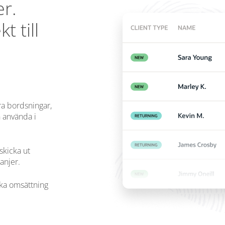
r.
t till
ra bordsningar,
 använda i
skicka ut
anjer.
öka omsättning