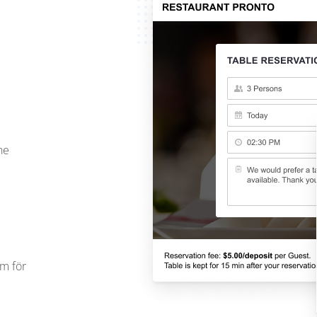
ne
em för