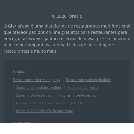
© 2026, Oracle
O GloriaFood é uma plataforma de restaurantes multifuncional
que oferece pedidos on-line gratuitos para restaurantes para
entrega, takeaway e jantar, reservas de mesa, pré-encomenda,
bem como campanhas automatizadas de marketing de
restaurantes e muito mais.
PAGES:
Restaurant order taking app
Restaurant website builder
Sistema de pedidos on-line
Reservas de mesa
Sistema De Reservas
Programa De Reservas
Cardápio de Restaurantes com QR Code
Modelo De Recibo De Restaurante
WORDPRESS:
Plugin WordPress Reserva de Mesa
Plugin para WordPress