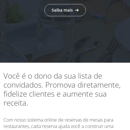
Saiba mais
Você é o dono da sua lista de
convidados. Promova diretamente,
fidelize clientes e aumente sua
receita.
Com nosso sistema online de reservas de mesas para
restaurantes, cada reserva ajuda você a construir uma