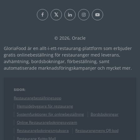
© 2026, Oracle
GloriaFood är en allt-i-ett-restaurang-plattform som erbjuder
gratis onlinebeställning för restauranger med leverans,
avhämtning, bordsbokningar, förbeställning, samt
automatiserade marknadsföringskampanjer och mycket mer.
SIDOR:
Restaurangbeställningsapp
Hemsidebyggare för restaurang
Systemfunktioner för onlinebeställning
Bordsbokningar
Online Restaurangbokningssystem
Restaurangbokningsmjukvara
Restaurangmeny QR-kod
Restaurang Kvitto Mall