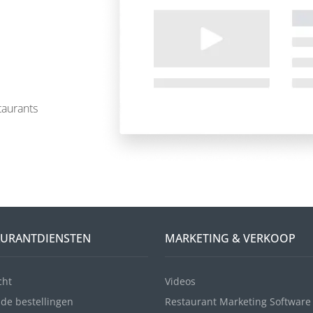
taurants
AURANTDIENSTEN
MARKETING & VERKOOP
cht
Videos
de bestellingen
Restaurant Marketing Software