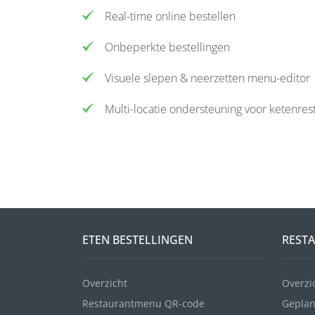
Real-time online bestellen
Onbeperkte bestellingen
Visuele slepen & neerzetten menu-editor
Multi-locatie ondersteuning voor ketenres
ETEN BESTELLINGEN
REST
Overzicht
Overzi
Restaurantmenu QR-code
Geplan