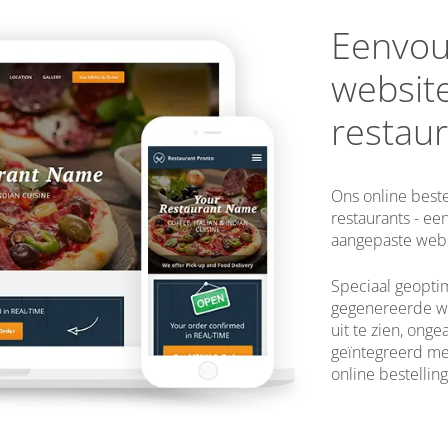
Eenvou
website
restau
Ons online best
restaurants - een
aangepaste webs
Speciaal geopti
gegenereerde w
uit te zien, onge
geïntegreerd me
online bestellin