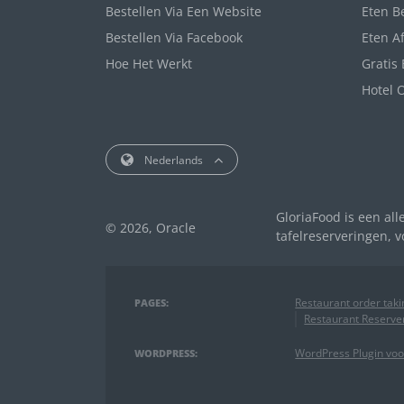
Bestellen Via Een Website
Eten B
Bestellen Via Facebook
Eten A
Hoe Het Werkt
Gratis
Hotel 
Nederlands
GloriaFood is een all
© 2026, Oracle
tafelreserveringen, 
Restaurant order tak
PAGES:
Restaurant Reserve
WordPress Plugin voo
WORDPRESS: