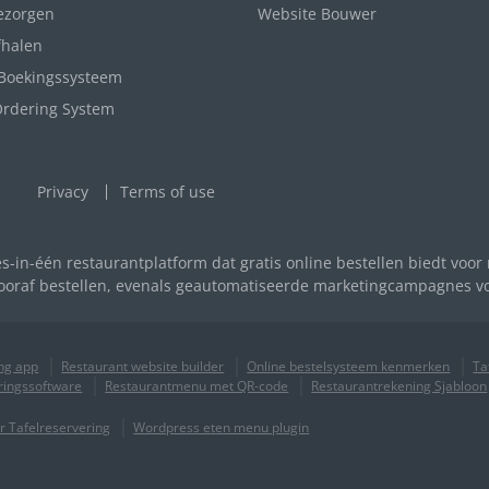
ezorgen
Website Bouwer
fhalen
 Boekingssysteem
Ordering System
Privacy
Terms of use
es-in-één restaurantplatform dat gratis online bestellen biedt voor
vooraf bestellen, evenals geautomatiseerde marketingcampagnes v
ing app
Restaurant website builder
Online bestelsysteem kenmerken
Ta
ringssoftware
Restaurantmenu met QR-code
Restaurantrekening Sjabloon
r Tafelreservering
Wordpress eten menu plugin