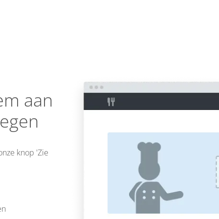
eem aan
oegen
 onze knop 'Zie
en