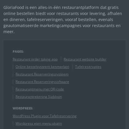
GloriaFood is een alles-in-één restaurantplatform dat gratis
online bestellen biedt voor restaurants voor levering, afhalen
en dineren, tafelreserveringen, vooraf bestellen, evenals
geautomatiseerde marketingcampagnes voor restaurants en
meer.
PAGES:
Restaurant order taking app
Restaurant website builder
Online bestelsysteem kenmerken
Tafelreservaties
Restaurant Reserveringssysteem
Restaurant Reserveringssoftware
Restaurantmenu met QR-code
Restaurantrekening Sjabloon
WORDPRESS:
WordPress Plugin voor Tafelreservering
Wordpress eten menu plugin