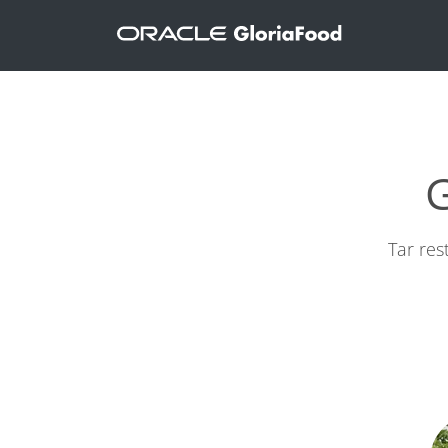
G
Tar res