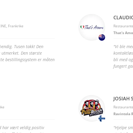
CLAUDIO
INE, Frankrike
Restaurante
That's Amo
hendig. Tusen takk! Den
"Vi ble me
r utmerket. Den største
kontaktløs
te bestillingssystem er måten
bli med og
fungert ga
JOSIAH S
ike
Restaurante
Ravintola 
 har vært veldig positiv
"Hjelpe sm