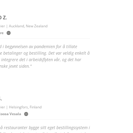
 Z.
ier | Auckland, New Zealand
re
d i begynnelsen av pandemien for å tillate
e betalinger og bestilling. Det var veldig enkelt å
 integrere det i arbeidsflyten vår, og det har
nske jevnt siden."
.
ier | Helsingfors, Finland
Roosa Vesala
å restauranter bygge sitt eget bestillingssystem i