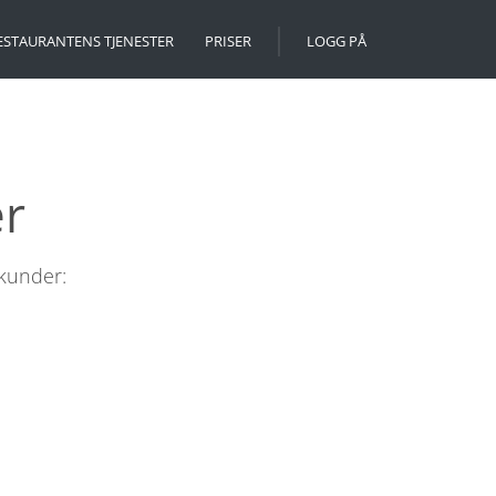
ESTAURANTENS TJENESTER
PRISER
LOGG PÅ
er
 kunder: