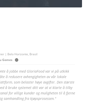
ier | Belo Horizonte, Brasil
eu Gomes
ynte å jobbe med GloriaFood var vi på utkikk
åte å redusere avhengigheten av vår lokale
lattform, som belaster høye avgifter. Den største
ed å bruke systemet ditt var at vi klarte å tilby
anal for villige kunder og muligheten til å fjerne
ig samhandling fra kjøpsprosessen."