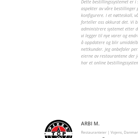
Dette bestillingssystemet er i
aspekter av våre bestillinger
konfigurere. I et nøtteskall, 
forteller oss akkurat det. Vi b
administrere systemet etter d
vi legger til nye varer og endr
å oppdatere og blir umiddelba
nettkunder. Jeg anbefaler per
eierne av restaurantene der j
har et online bestillingssyste
ARBI M.
Restauranteier | Vojens, Danma