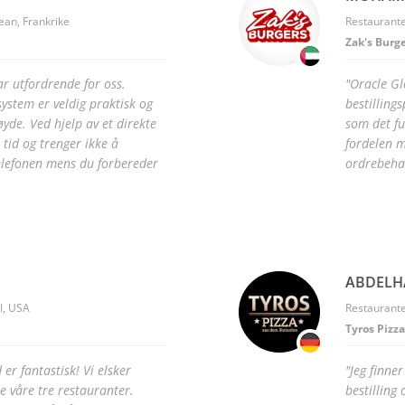
Jean, Frankrike
Restaurante
Zak's Burg
var utfordrende for oss.
"Oracle Gl
system er veldig praktisk og
bestilling
øyde. Ved hjelp av et direkte
som det fu
 tid og trenger ikke å
fordelen m
elefonen mens du forbereder
ordrebeha
ABDELH
I, USA
Restaurante
Tyros Pizza
er fantastisk! Vi elsker
"Jeg finne
le våre tre restauranter.
bestilling