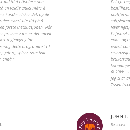
 stand til å håndtere alle
Det gir me
 på en veldig enkel måte å
bestilling
våre kunder elsker det, og de
plattform.
ruker svært lite tid på å
salgskamp
en første installasjonen. Når
leveringst
er prisene våre, er det enkelt
Definitivt
rt tilgjengelig for
enkel og in
sonlig dette programmet til
enkelt kan
eg går og spiser, som ikke
reservasjo
m ennå."
brukervenn
kampanjer 
få klikk. 
jeg si at 
Tusen takk
JOHN T.
rk
Restaurante