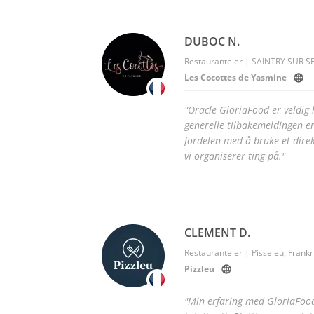
DUBOC N.
Restauranteier | SAINTRY SUR SE
Les Cocottes de Yasmine
"Oracle GloriaFood er veldig 
generelle tilbakemeldingen e
fordelen med å bruke et direk
vi organiserer ting på."
CLEMENT D.
Restauranteier | Pisseleu, Frankr
Pizzleu
"Min erfaring med GloriaFood