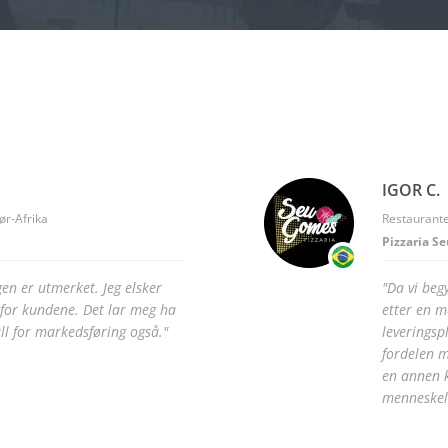
IGOR C.
ør-Afrika
Restaurante
Pizzaria S
en er utmerket. Jeg elsker
"Da vi beg
k for kundene. Det lar meg ha
etter en m
ll for markedsføring også."
leveringsp
fordelen m
en annen k
menneskel