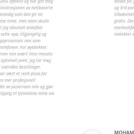
uitiv, effektiv og har gitt meg
stedet for
inistrasjonen av nettbaserte
og 3rd par
 samtidig som den gir en
tilbakemel
ene mine. Hvis noen skulle
gratis. De
l jeg absolutt anbefale
markedsfør
sette opp, tilgjengelig og
inntekter 
ngsprosessen, noe som
 telefonen. For øyeblikket
oen min svært liten innsats:
 systemet jevnt. Jeg tar meg
 overvåke bestillinger.
 vært et reelt pluss for
en mer profesjonell
det av pizzeriaen min og gjør
ilgang til tjenestene mine via
MOHAMM