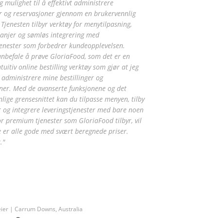
g mulighet til å effektivt administrere
er og reservasjoner gjennom en brukervennlig
 Tjenesten tilbyr verktøy for menytilpasning,
anjer og sømløs integrering med
jenester som forbedrer kundeopplevelsen.
 anbefale å prøve GloriaFood, som det er en
tuitiv online bestilling verktøy som gjør at jeg
 administrere mine bestillinger og
ner. Med de avanserte funksjonene og det
lige grensesnittet kan du tilpasse menyen, tilby
og integrere leveringstjenester med bare noen
For premium tjenester som GloriaFood tilbyr, vil
de er alle gode med svært beregnede priser.
."
ier | Carrum Downs, Australia