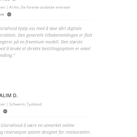
ier | Al Ain, De forente arabiske emirater
ers
oriaFood hjalp oss med å løse vårt digitale
sproblem. Den generelle tilbakemeldingen er flott
ngerer på en freemium modell. Den største
ed å bruke et direkte bestillingssystem er enkel
ndling."
ALIM D.
ier | Schwerin, Tyskland
r GloriaFood å være en utmerket online
 og reservasjon system designet for restauranter.