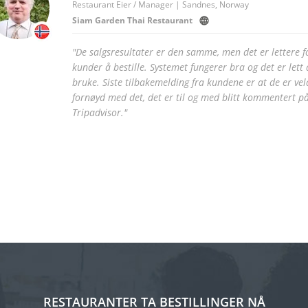
Restaurant Eier / Manager | Sandnes, Norway
Siam Garden Thai Restaurant
"De salgsresultater er den samme, men det er lettere f
kunder å bestille. Systemet fungerer bra og det er lett 
bruke. Siste tilbakemelding fra kundene er at de er vel
fornøyd med det, det er til og med blitt kommentert p
Tripadvisor."
RESTAURANTER TA BESTILLINGER NÅ