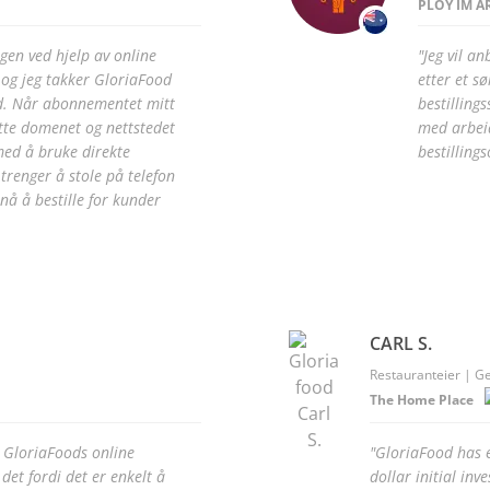
PLOY IM A
gen ved hjelp av online
"Jeg vil a
, og jeg takker GloriaFood
etter et s
id. Når abonnementet mitt
bestilling
lytte domenet og nettstedet
med arbeid
 med å bruke direkte
bestilling
 trenger å stole på telefon
nå å bestille for kunder
CARL S.
Restauranteier | G
The Home Place
 GloriaFoods online
"GloriaFood has e
 det fordi det er enkelt å
dollar initial in