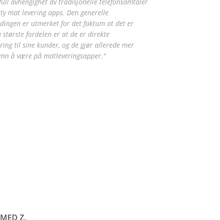
 full avhengighet av tradisjonelle telefonsamtaler
ty mat levering apps. Den generelle
dingen er utmerket for det faktum at det er
n største fordelen er at de er direkte
ing til sine kunder, og de gjør allerede mer
enn å være på matleveringsapper."
ED Z.