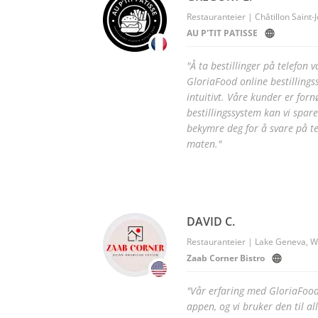
Restauranteier | Châtillon Saint-
AU P'TIT PATISSE
"Å ta bestillinger på telefon 
GloriaFood online bestillings
intuitivt. Våre kunder er forn
bestillingssystem kan vi spare
bekymre deg for å svare på t
maten."
DAVID C.
Restauranteier | Lake Geneva, W
Zaab Corner Bistro
"Vår erfaring med GloriaFood 
appen, og vi bruker den til al