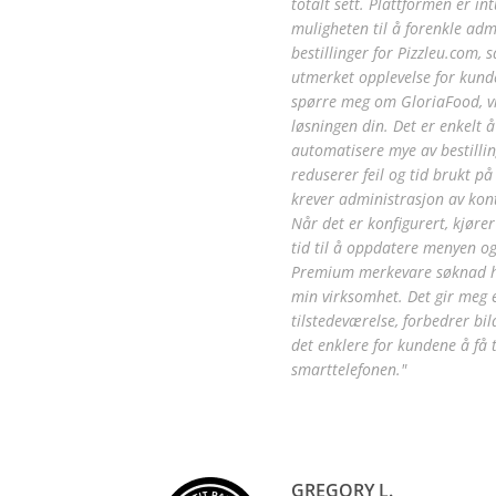
totalt sett. Plattformen er int
muligheten til å forenkle adm
bestillinger for Pizzleu.com,
utmerket opplevelse for kund
spørre meg om GloriaFood, vi
løsningen din. Det er enkelt å 
automatisere mye av bestilli
reduserer feil og tid brukt på
krever administrasjon av kont
Når det er konfigurert, kjører
tid til å oppdatere menyen og
Premium merkevare søknad har
min virksomhet. Det gir meg 
tilstedeværelse, forbedrer bil
det enklere for kundene å få t
smarttelefonen."
GREGORY L.