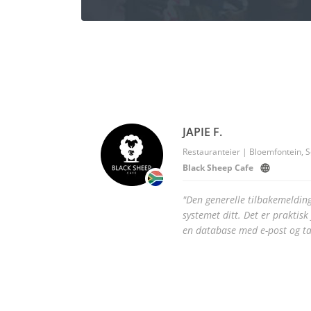
JAPIE F.
Restauranteier | Bloemfontein, S
Black Sheep Cafe
"Den generelle tilbakemelding
systemet ditt. Det er praktis
en database med e-post og ta