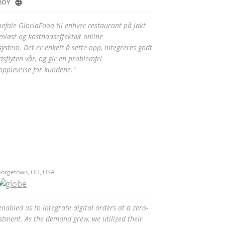
ROY
nbefale GloriaFood til enhver restaurant på jakt
ømløst og kostnadseffektivt online
ssystem. Det er enkelt å sette opp, integreres godt
sflyten vår, og gir en problemfri
sopplevelse for kundene."
eorgetown, OH, USA
nabled us to integrate digital orders at a zero-
vestment. As the demand grew, we utilized their