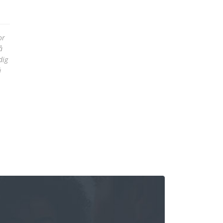
or
å
dig
å