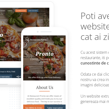
Poti av
websit
cat ai z
Cu acest sistem
restaurante, iti
cunostinte de 
Odata ce dai cli
nostru va crea i
imagini delicioa
Un website extrao
genereaza mai mu