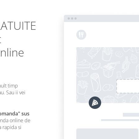
RATUITE
t
nline
mult timp
u. Sau ii vei
Comanda" sus
nda online de
 rapida si