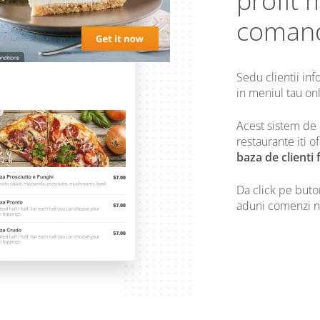
profit 
coman
Sedu clientii in
in meniul tau onl
Acest sistem de
restaurante iti 
baza de clienti f
Da click pe but
aduni comenzi ne