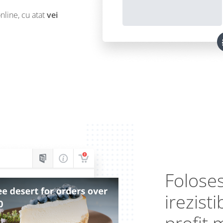
line, cu atat
vei
Foloses
irezist