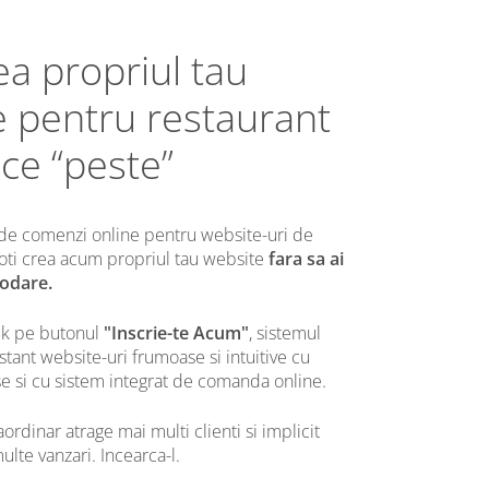
ea propriul tau
e pentru restaurant
ice “peste”
 de comenzi online pentru website-uri de
 poti crea acum propriul tau website
fara sa ai
codare.
ck pe butonul
"Inscrie-te Acum"
, sistemul
nstant
website-uri frumoase si intuitive
cu
se si cu sistem integrat de comanda online.
rdinar atrage mai multi clienti si implicit
lte vanzari. Incearca-l.