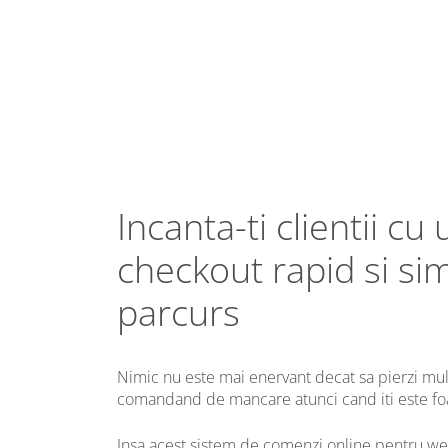
Incanta-ti clientii cu 
checkout rapid si si
parcurs
Nimic nu este mai enervant decat sa pierzi mul
comandand de mancare atunci cand iti este f
Insa acest sistem de comenzi online pentru we