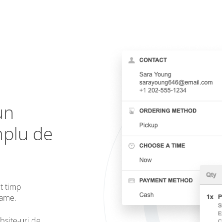
un
mplu de
t timp
oame.
bsite-uri de