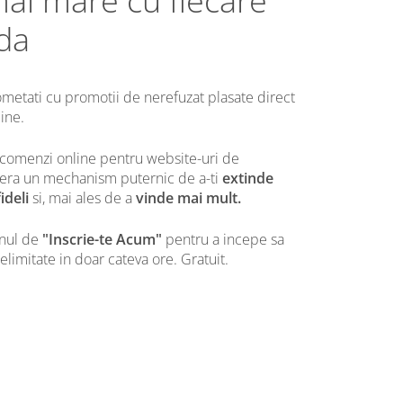
mai mare cu fiecare
da
fometati cu promotii de nerefuzat plasate direct
ine.
 comenzi online pentru website-uri de
ofera un mechanism puternic de a-ti
extinde
ideli
si, mai ales de a
vinde mai mult.
onul de
"Inscrie-te Acum"
pentru a incepe sa
limitate in doar cateva ore. Gratuit.